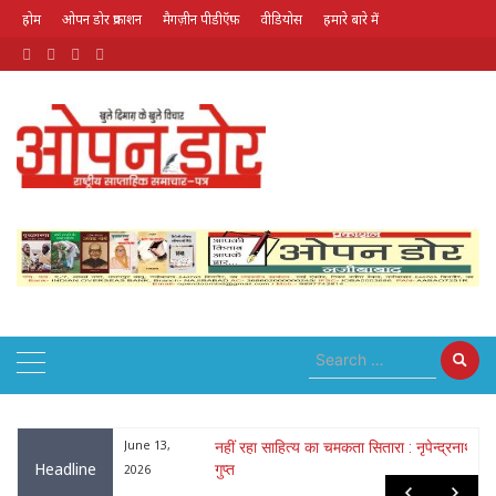
होम
ओपन डोर प्रकाशन
मैगज़ीन पीडीऍफ़
वीडियोस
हमारे बारे में
August 7, 2026
ा : नृपेन्द्रनाथ
May 26,
लोक गायक भरत सिंह भारती हुए पद्मश्री से
Headline
सम्मानित
2026