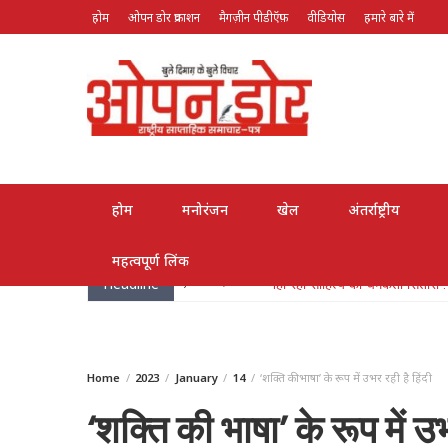
होम
ओपन डोर प्रकाशन
मैगज़ीन पीडीऍफ़
वीडियोस
हमारे बारे में
August 6, 2026
होम
मनोरंजन
खेल
अंतर्राष्ट्रीय
महत्वपूर्ण लिंक
Headline
May 26, 2026
लोक गायक भरत सिंह भारती हुए पद्मश्
Home
2023
January
14
‘शक्ति की भाषा’ के रूप में उभर रही है हिंदी
‘शक्ति की भाषा’ के रूप में उभ