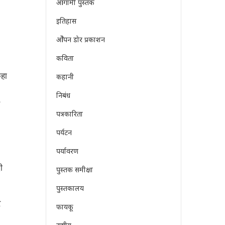
आगामी पुस्तक
इतिहास
ओेपन डोर प्रकाशन
कविता
कहा
कहानी
निबंध
पत्रकारिता
पर्यटन
पर्यावरण
ी
पुस्तक समीक्षा
पुस्तकालय
र
फायकू