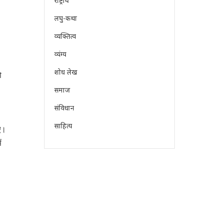
राष्ट्रीय
लघु-कथा
व्यक्तित्व
व्यंग्य
शोध लेख
ो
समाज
संविधान
साहित्य
ऐ।
ं