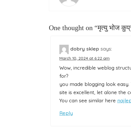
One thought on “मृत्यु भोज कुप्
dobry sklep
says:
March 10, 2024 at 6:22 am
Wow, incredible weblog struct
for?
you made blogging look easy.
site is excellent, let alone the 
You can see similar here
najle
Reply