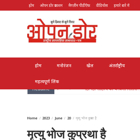
होम
ओपन डोर प्रकाशन
मैगज़ीन पीडीऍफ़
वीडियोस
हमारे बारे में
August 7, 2026
होम
मनोरंजन
खेल
अंतर्राष्ट्रीय
महत्वपूर्ण लिंक
Headline
May 26, 2026
लोक गायक भरत सिंह भारती हुए पद्मश्
Home
2023
June
20
मृत्यु भोज कुप्रथा है
मृत्यु भोज कुप्रथा है