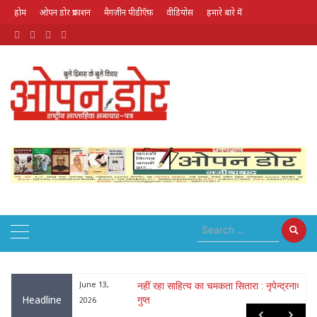
होम
ओपन डोर प्रकाशन
मैगज़ीन पीडीऍफ़
वीडियोस
हमारे बारे में
August 6, 2026
ा : नृपेन्द्रनाथ
May 26,
लोक गायक भरत सिंह भारती हुए पद्मश्री से
Headline
सम्मानित
2026