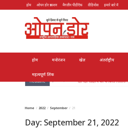
होम
ओपन डोर प्रकाशन
मैगज़ीन पीडीऍफ़
वीडियोस
हमारे बारे में
August 6, 2026
होम
मनोरंजन
खेल
अंतर्राष्ट्रीय
महत्वपूर्ण लिंक
Headline
June 13, 2026
नहीं रहा साहित्य का चमकता सितारा : नृ
Home
2022
September
21
Day:
September 21, 2022