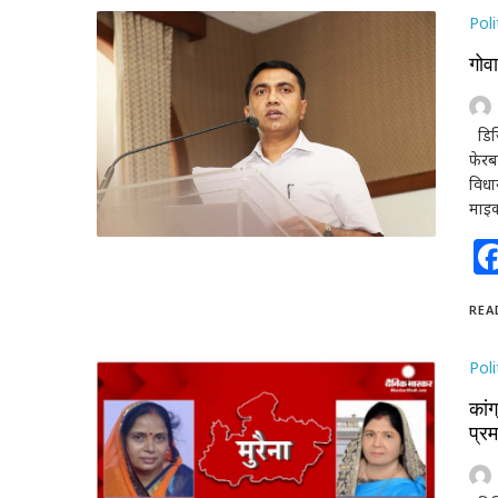
Poli
गोव
डिजिट
फेरब
विधाय
माइक
REA
Poli
कांग
प्रम