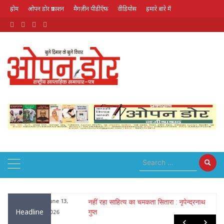
होम
ओपन डोर प्रकाशन
मैगज़ीन पीडीऍफ़
वीडियोस
हमारे बारे में
August 6, 2026
ा : नृपेन्द्रनाथ
May 26,
लोक गायक भरत सिंह भारती हुए पद्मश्री से
Headline
सम्मानित
2026