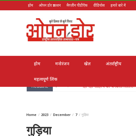
होम
ओपन डोर प्रकाशन
मैगज़ीन पीडीऍफ़
वीडियोस
हमारे बारे में
August 9, 2026
होम
मनोरंजन
खेल
अंतर्राष्ट्रीय
महत्वपूर्ण लिंक
Headline
May 26, 2026
लोक गायक भरत सिंह भारती हुए पद्म
Home
2023
December
7
गुड़िया
गुड़िया