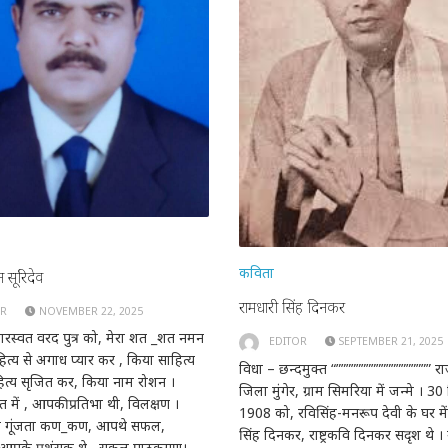
कविता
जन सूरिदेव
रामधारी सिंह दिनकर
OR
NOVEMBER 22, 2025
रस्वत वरद पुत्र को, मेरा शत _शत नमन
EDITOR
SEPTEMBER 21, 2025
ित्य से अगाध प्यार कर , किया साहित्य
विधा – छन्दमुक्त “””””””””””””””””””” रा
ित्य सृजित कर, किया नाम रोशन ।
जिला मुंगेर, ग्राम सिमरिया में जन्मे । 30
 में , आपकी प्रतिभा थी, विलक्षण ।
1908 को, रविसिंह-मनरूप देवी के घर में
 गूंजता कण_कण, आपथे सफल,
सिंह दिनकर, राष्ट्रकवि दिनकर सदृश थे । गद
। आपके प्रशंसक थे , सकल पाठकगण।