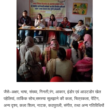
जैसे–अक्षर, भाषा, संख्या, गिनती,रंग, आकार, इंडोर एवं आउटडोर खेल
पहेलियां, तार्किक सोच,समस्या सुलझाने की कला, चित्रकला, पेंटिंग,
अन्य दृश्य, कला शिल्प, नाटक, कठपुतली, संगीत, तथा अन्य गतिविधियों