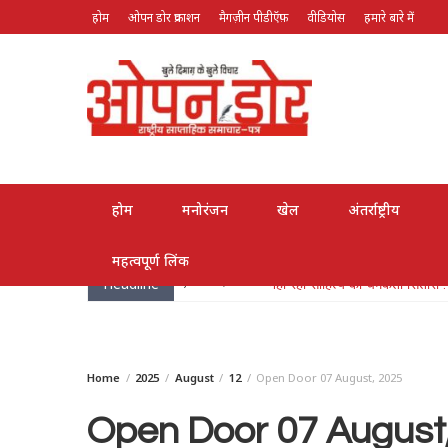
होम
ओपन डोर प्रकाशन
मैगज़ीन पीडीऍफ़
वीडियोस
हमारे बारे में
August 8, 2026
होम
मनोरंजन
खेल
अंतर्राष्ट्रीय
महत्वपूर्ण लिंक
Headline
May 26, 2026
लोक गायक भरत सिंह भारती हुए पद्म
Home
2025
August
12
Open Door 07 August, 2025
Open Door 07 August