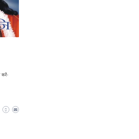
 करें-
are