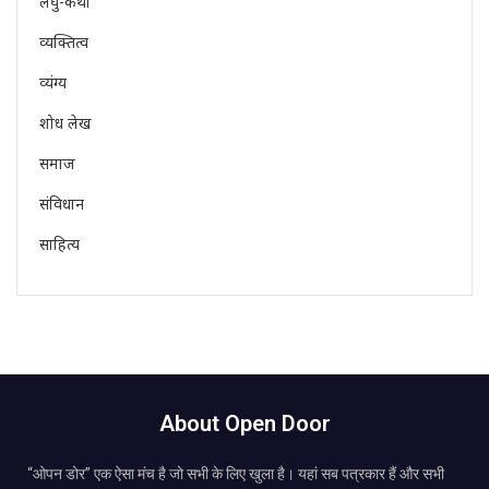
लघु-कथा
व्यक्तित्व
व्यंग्य
शोध लेख
समाज
संविधान
साहित्य
About Open Door
“ओपन डोर” एक ऐसा मंच है जो सभी के लिए खुला है। यहां सब पत्रकार हैं और सभी