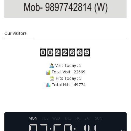
Our Visitors
Visit Today : 5
Total Visit : 22669
Hits Today : 5
Total Hits : 49774
MON
TUE
WED
THU
FRI
SAT
SUN