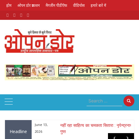
होम
ओपन डोर प्रकाशन
मैगज़ीन पीडीऍफ़
वीडियोस
हमारे बारे में
August 8, 2026
ा : नृपेन्द्रनाथ
May 26,
लोक गायक भरत सिंह भारती हुए पद्मश्री से
Headline
सम्मानित
2026