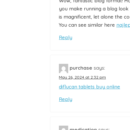
Wow, fantastic blog format! H
you make running a blog look e
is magnificent, let alone the co
You can see similar here
najle
Reply
purchase
says:
May 26, 2024 at 2:32 pm
diflucan tablets buy online
Reply
medication
says: