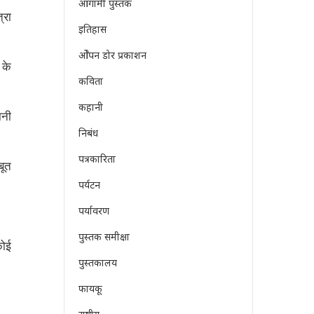
आगामी पुस्तक
्रा
इतिहास
ओेपन डोर प्रकाशन
 के
कविता
कहानी
ानी
निबंध
पत्रकारिता
बूत
पर्यटन
पर्यावरण
पुस्तक समीक्षा
कोई
पुस्तकालय
फायकू