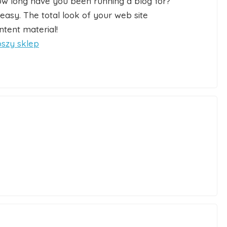
ow long have you been running a blog for?
asy. The total look of your web site
ntent material!
pszy sklep