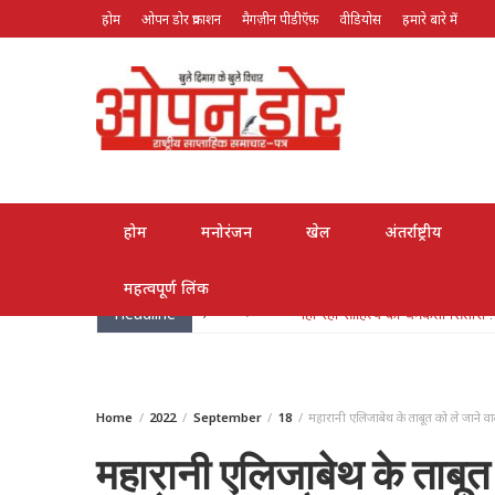
होम
ओपन डोर प्रकाशन
मैगज़ीन पीडीऍफ़
वीडियोस
हमारे बारे में
August 6, 2026
होम
मनोरंजन
खेल
अंतर्राष्ट्रीय
महत्वपूर्ण लिंक
Headline
May 26, 2026
लोक गायक भरत सिंह भारती हुए पद्मश्
Home
2022
September
18
महारानी एलिजाबेथ के ताबूत को ले जाने वा
महारानी एलिजाबेथ के ताबूत