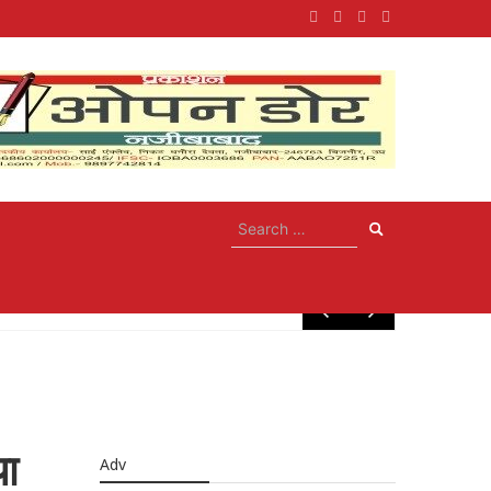
May 10, 20
या
Adv