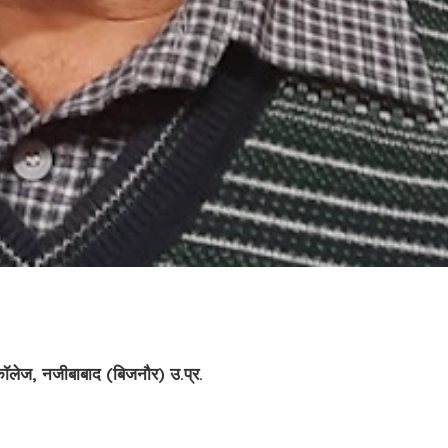
 कॉलेज, नजीबाबाद (बिजनौर) उ.प्र.