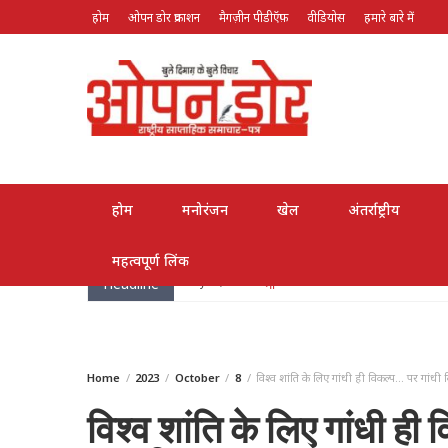
होम
ओपन डोर प्रकाशन
मैगज़ीन पीडीऍफ़
वीडियोस
हमारे बारे में
August 7, 2026
होम
मनोरंजन
खेल
अंतर्राष्ट्रीय
महत्वपूर्ण लिंक
Headline
May 10, 2026
मां
Home
2023
October
8
विश्व शांति के लिए गांधी ही विकल्प… पर गांधी
विश्व शांति के लिए गांधी ह