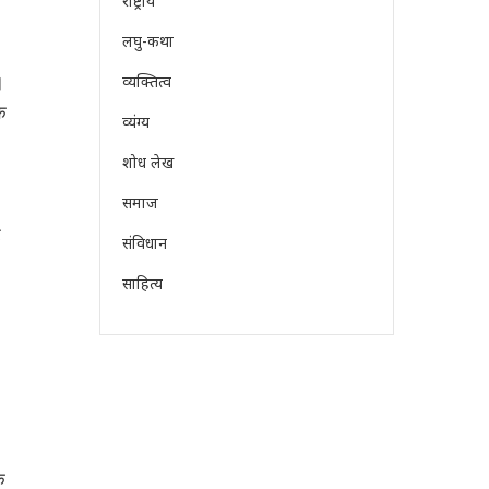
राष्ट्रीय
लघु-कथा
।
व्यक्तित्व
ि
व्यंग्य
शोध लेख
समाज
ि
संविधान
साहित्य
क