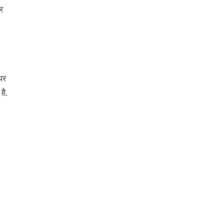
र
पर
है,