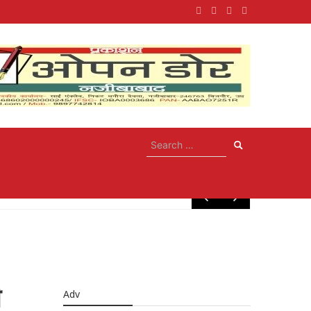
May 10, 20
ी
Adv