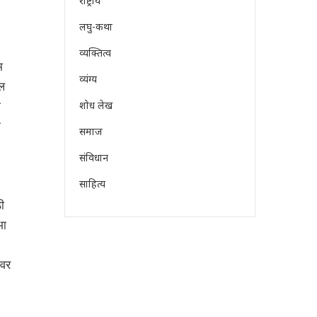
राष्ट्रीय
लघु-कथा
व्यक्तित्व
म
व्यंग्य
ील
ा
शोध लेख
ू
समाज
संविधान
साहित्य
ी
भा
्वर