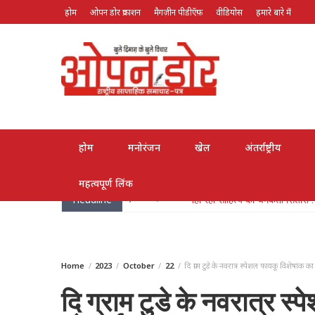
होम
ओपन डोर प्रकाशन
मैगज़ीन पीडीऍफ़
वीडियोस
हमारे बारे में
August 7, 2026
होम
मनोरंजन
खेल
अंतर्राष्ट्रीय
महत्वपूर्ण लिंक
Headline
May 26, 2026
लोक गायक भरत सिंह भारती हुए पद्मश्
Home
2023
October
22
दि ग्राम टुडे के नवरात्र स्पेशल फायकू विशेषां
दि ग्राम टुडे के नवरात्र 