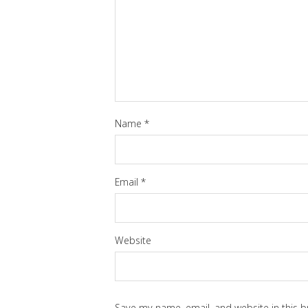
Name
*
Email
*
Website
Save my name, email, and website in this b