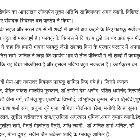
िशेषांक का आनलाइन लोकार्पण मुख्य अतिथि साहित्यकार अमन त्यागी, विशिष्ट
र संपादक शिवेश्वर दत्त पाण्डेय ने किया।
कि सहज और सरल ढंग से नौ शब्दों में अपनी बात कहने के लिए फायकू सर्वोत्त
ा बहुत ही महत्वपूर्ण है। फायकू के विकास में दि ग्राम टुडे का यह अंक एक म
डेय ने कहा कि हमारी भावना फायकू जैसी सशक्त विधा के प्रचार प्रसार में अपन
 शर्मा ‘अनिल’ने कहा कि समर्पण भाव से तीन पंक्तियों में नौ शब्दों में फायक
कि यह विधा लोकप्रिय है और इसका भविष्य बहुत उज्ज्वल है। कार्यक्रम का
ें देवी मैया और नवरात्र विषयक फायकू शामिल किए गये है। जिनमें कनक
त, पंडित राकेश मालवीय मुस्कान, डॉ सारंगा देश असीम, पंडित धर्मानंद त्रिपाठ
ॉ. वीना गर्ग, डॉ मंजू गुप्ता,अशोक विश्नोई, डॉ.भूपेन्द्र कुमार, सीता त्रिवेदी,शु
प्रकाश शर्मा सच, अनुजा दुबे पूजा, योगिता चौरसिया प्रेमा, मनीषी सिन्हा,सुमन
ीवास्तव, सुनील श्रीवास्तव राज,सुखमिला अग्रवाल भूमिजा,अमन कुमार त्यागी,ईश
ला शर्मा, मैत्री मेहरोत्रा मैत्री, अक्षि त्यागी, डॉ अनिल शर्मा अनिल, डॉ
 बादल, मीना दुगड़, नवीन जैन अकेला आदि के फायकू शामिल हैं।