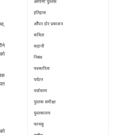
आगामी पुस्तक
इतिहास
ओेपन डोर प्रकाशन
या,
कविता
ंने
कहानी
 को
निबंध
पत्रकारिता
षेक
पर्यटन
थित
पर्यावरण
पुस्तक समीक्षा
पुस्तकालय
फायकू
 को