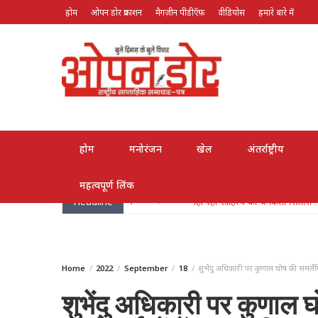
होम
ओपन डोर प्रकाशन
मैगज़ीन पीडीऍफ़
वीडियोस
हमारे बारे में
August 6, 2026
होम
मनोरंजन
खेल
अंतर्राष्ट्रीय
महत्वपूर्ण लिंक
Headline
May 26, 2026
लोक गायक भरत सिंह भारती हुए पद्मश्
Home
2022
September
18
शुभेंदु अधिकारी पर कुणाल घोष की समलैंगि
शुभेंदु अधिकारी पर कुणाल 