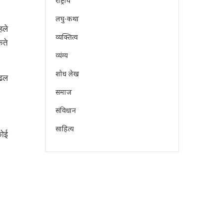
राष्ट्रीय
लघु-कथा
हले
व्यक्तित्व
कते
व्यंग्य
शोध लेख
 ढल
समाज
संविधान
साहित्य
कोई