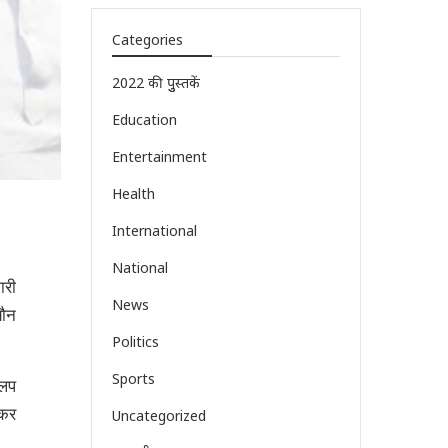
Categories
2022 की पुुस्तकें
Education
Entertainment
Health
International
National
ारी
News
यौन
Politics
Sports
लिप
 कर
Uncategorized