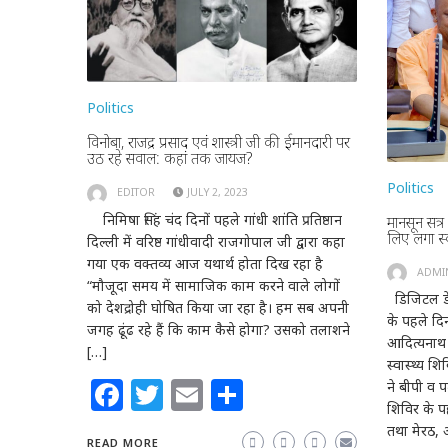
Politics
विनोबा, राजेंद्र प्रसाद एवं शास्त्री जी की ईमानदारी पर
उठ रहे सवाल: कहां तक जायज?
Politics
EDITOR
JULY 2, 2023
निमिषा सिंह चंद दिनों पहले गांधी शांति प्रतिष्ठान
मानसून सत्
लिए लगा स्व
दिल्ली में वरिष्ठ गांधीवादी राजगोपाल जी द्वारा कहा
गया एक वक्तव्य आज यथार्थ होता दिख रहा है
ADMI
“मौजूदा समय में सामाजिक काम करने वाले लोगों
डिजिटल डेस
को देशद्रोही घोषित किया जा रहा है। हम सब अपनी
के पहले दिन
जगह ढूंढ रहे हैं कि काम कैसे होगा? उसको तलाशने
आदित्यनाथ 
[…]
स्वास्थ्य 
Facebook
Twitter
Email
Share
ने बीपी व प
शिविर के पह
तथा मेरठ,
READ MORE