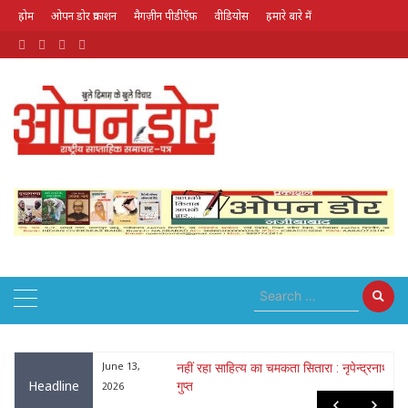
होम
ओपन डोर प्रकाशन
मैगज़ीन पीडीऍफ़
वीडियोस
हमारे बारे में
August 10, 2026
ा : नृपेन्द्रनाथ
May 26,
लोक गायक भरत सिंह भारती हुए पद्मश्री से
Headline
सम्मानित
2026