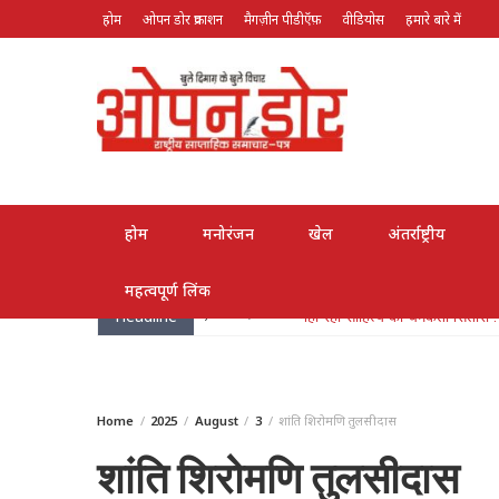
होम
ओपन डोर प्रकाशन
मैगज़ीन पीडीऍफ़
वीडियोस
हमारे बारे में
August 7, 2026
होम
मनोरंजन
खेल
अंतर्राष्ट्रीय
महत्वपूर्ण लिंक
Headline
May 26, 2026
लोक गायक भरत सिंह भारती हुए पद्मश्
Home
2025
August
3
शांति शिरोमणि तुलसीदास
शांति शिरोमणि तुलसीदास